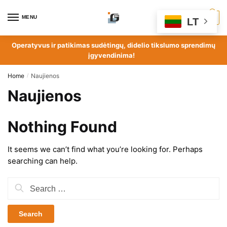
MENU
0
LT
Operatyvus ir patikimas sudėtingų, didelio tikslumo sprendimų
įgyvendinima!
Home
Naujienos
/
Naujienos
Nothing Found
It seems we can’t find what you’re looking for. Perhaps
searching can help.