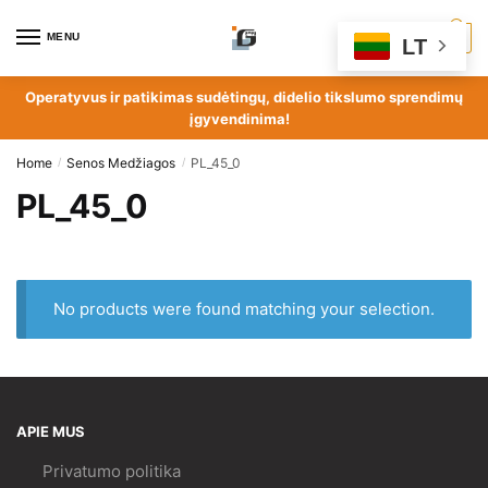
MENU
0
LT
Operatyvus ir patikimas sudėtingų, didelio tikslumo sprendimų
įgyvendinima!
Home
Senos Medžiagos
PL_45_0
/
/
PL_45_0
No products were found matching your selection.
APIE MUS
Privatumo politika