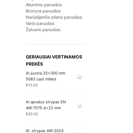
Aliuminio paruošos
Bronzos paruošos
Nerūdijančio plieno paruošos
Vario paruošos
Žalvario paruošos
GERIAUSIAI VERTINAMOS
PREKĖS
Al juosta 25x300 mm
5083 cast milled
€
10.00
Al apvalus strypas EN
AW-7075 d=22 mm
€
20.00
Al .strypas AW-2024