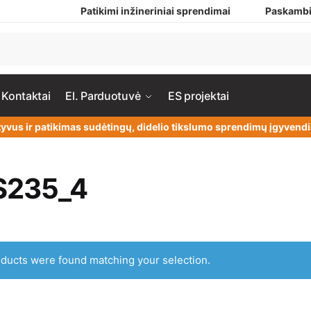
Patikimi inžineriniai sprendimai
Paskambi
Kontaktai
El. Parduotuvė
ES projektai
yvus ir patikimas sudėtingų, didelio tikslumo sprendimų įgyven
S235_4
ducts were found matching your selection.