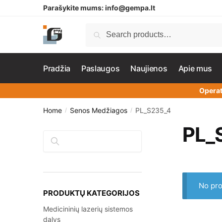
Parašykite mums:
info@gempa.lt
Search
Pradžia
Paslaugos
Naujienos
Apie mus
Operat
Home
Senos Medžiagos
PL_S235_4
/
/
PL_
Search
No pro
PRODUKTŲ KATEGORIJOS
Medicininių lazerių sistemos
dalys