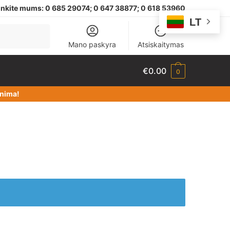
nkite mums:
0 685 29074;
0 647 38877; 0 618 53960
LT
Mano paskyra
Atsiskaitymas
€
0.00
0
dinima!