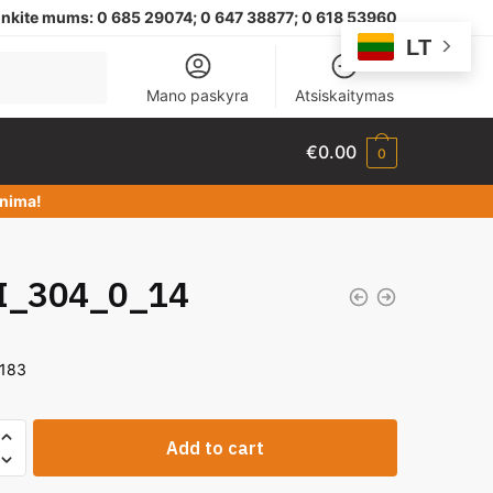
nkite mums:
0 685 29074;
0 647 38877; 0 618 53960
LT
Mano paskyra
Atsiskaitymas
€
0.00
0
dinima!
I_304_0_14
7183
Add to cart