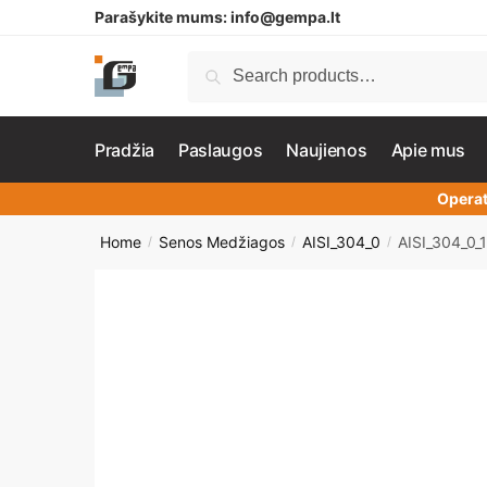
Parašykite mums:
info@gempa.lt
Search
Pradžia
Paslaugos
Naujienos
Apie mus
Operat
Home
Senos Medžiagos
AISI_304_0
AISI_304_0_
/
/
/