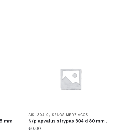
,
AISI_304_0
SENOS MEDŽIAGOS
45 mm
N/p apvalus strypas 304 d 80 mm .
€
0.00