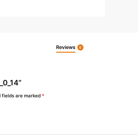
Reviews
0
4_0_14”
 fields are marked
*