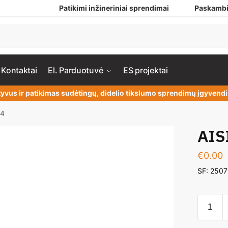
Patikimi inžineriniai sprendimai
Paskambi
Kontaktai
El. Parduotuvė
ES projektai
yvus ir patikimas sudėtingų, didelio tikslumo sprendimų įgyven
14
AIS
€
0.00
SF: 250