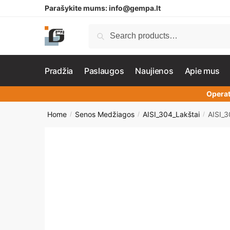
Parašykite mums:
info@gempa.lt
Search
Pradžia
Paslaugos
Naujienos
Apie mus
Operat
Home
Senos Medžiagos
AISI_304_Lakštai
AISI_
/
/
/