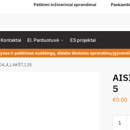
Patikimi inžineriniai sprendimai
Paskambi
Kontaktai
El. Parduotuvė
ES projektai
yvus ir patikimas sudėtingų, didelio tikslumo sprendimų įgyven
304_4_LAKŠT_1,25
AIS
5
€
0.00