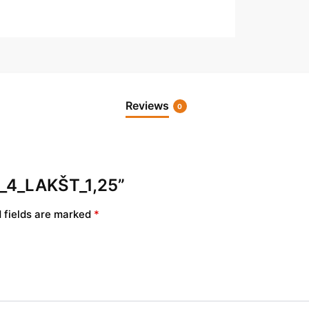
Reviews
0
04_4_LAKŠT_1,25”
 fields are marked
*