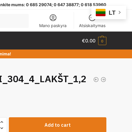
nkite mums:
0 685 29074;
0 647 38877; 0 618 53960
LT
Mano paskyra
Atsiskaitymas
€
0.00
0
dinima!
I_304_4_LAKŠT_1,2
Add to cart