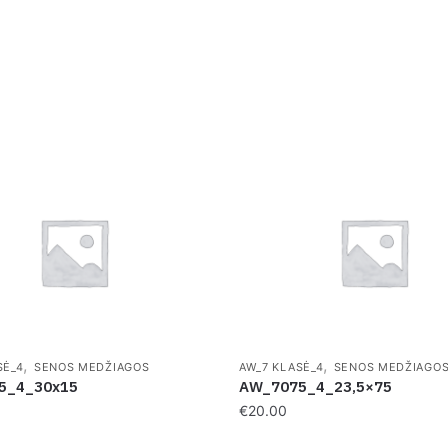
,
,
SĖ_4
SENOS MEDŽIAGOS
AW_7 KLASĖ_4
SENOS MEDŽIAGO
5_4_30x15
AW_7075_4_23,5×75
€
20.00