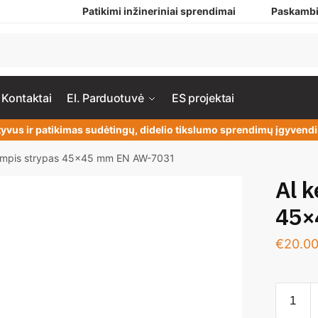
Patikimi inžineriniai sprendimai
Paskambi
Kontaktai
El. Parduotuvė
ES projektai
yvus ir patikimas sudėtingų, didelio tikslumo sprendimų įgyven
kampis strypas 45×45 mm EN AW-7031
Al k
45×
€
20.0