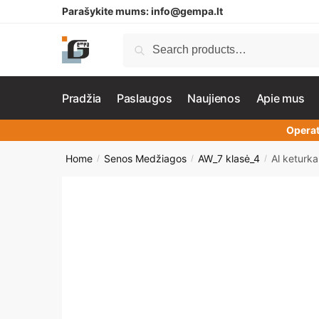
Parašykite mums:
info@gempa.lt
Search
Pradžia
Paslaugos
Naujienos
Apie mus
Operat
Home
Senos Medžiagos
AW_7 klasė_4
Al ketur
/
/
/