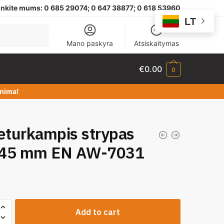
nkite mums:
0 685 29074;
0 647 38877; 0 618 53960
LT
Mano paskyra
Atsiskaitymas
€
0.00
0
dinima!
eturkampis strypas
45 mm EN AW-7031
0
Add to cart