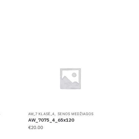
,
S
AW_7 KLASĖ_4
SENOS MEDŽIAGOS
AW_7075_4_65x120
€
20.00