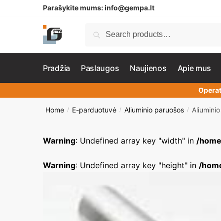
Parašykite mums:
info@gempa.lt
Search
Pradžia
Paslaugos
Naujienos
Apie mus
Operat
Home
E-parduotuvė
Aliuminio paruošos
Aliumini
/
/
/
Warning
: Undefined array key "width" in
/home
Warning
: Undefined array key "height" in
/home