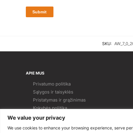
SKU:
AW_7_0_
APIE MUS
Privatumo politika
Sąlygos ir taisyklės
Pristatymas ir
grąžinimas
Kokybės politika
We value your privacy
We use cookies to enhance your browsing experience, serve person