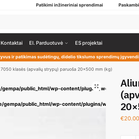
Patikimi inžineriniai sprendimai
Paskambi
Kontaktai
El. Parduotuvė
ES projektai
yvus ir patikimas sudėtingų, didelio tikslumo sprendimų įgyven
o 7050 klasės (apvalių strypų) paruoša 20×500 mm (kg)
Aliu
/gempa/public_html/wp-content/plugins/woocommerce/
(apv
20×
/gempa/public_html/wp-content/plugins/woocommerce/
€
20.0
Warning
: Und
Warning
: Und