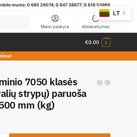
nkite mums:
0 685 29074;
0 647 38877; 0 618 53960
LT
Mano paskyra
Atsiskaitymas
€
0.00
0
dinima!
minio 7050 klasės
includes/class-wc-regenerate-images.php
on line
276
alių strypų) paruoša
500 mm (kg)
includes/class-wc-regenerate-images.php
on line
277
0
efined array key "width" in
/home/gempa/public_html/wp-
efined array key "height" in
/home/gempa/public_html/wp