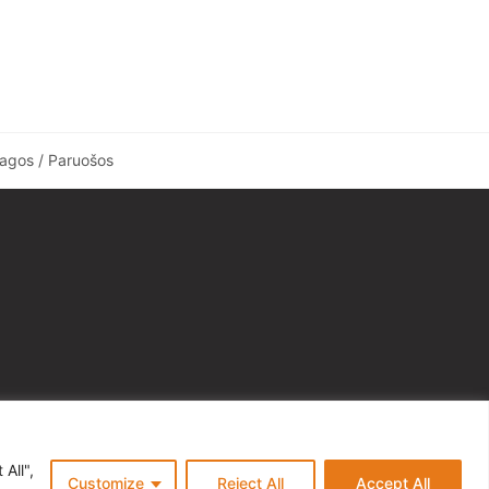
agos / Paruošos
All",
© Gempa 2022
Customize
Reject All
Accept All