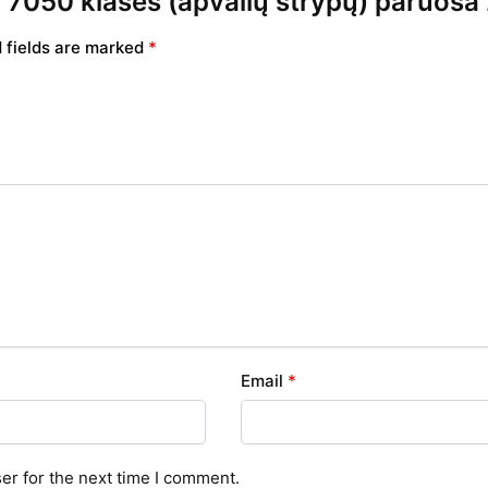
nio 7050 klasės (apvalių strypų) paruo
 fields are marked
*
Email
*
er for the next time I comment.