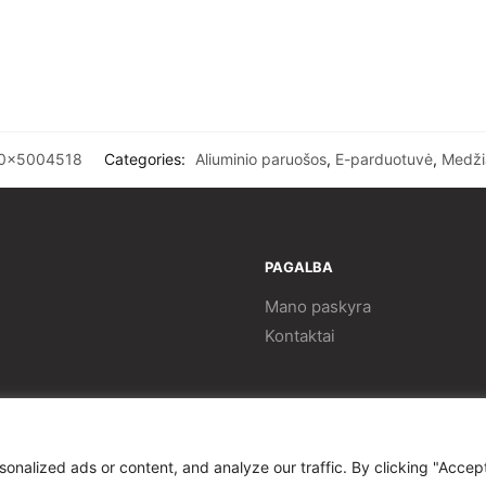
20x5004518
Categories:
Aliuminio paruošos
,
E-parduotuvė
,
Medži
PAGALBA
Mano paskyra
Kontaktai
alized ads or content, and analyze our traffic. By clicking "Accept 