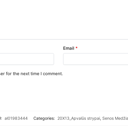
Email
*
er for the next time I comment.
U:
al01983444
Categories:
20X13_Apvalūs strypai
,
Senos Medži