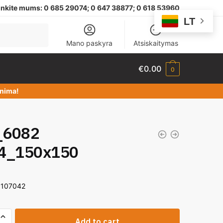
nkite mums:
0 685 29074;
0 647 38877; 0 618 53960
LT
Mano paskyra
Atsiskaitymas
€
0.00
0
dinima!
6082
4_150x150
0107042
Add to cart