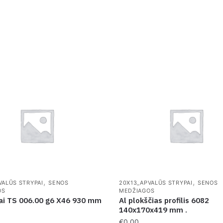
,
,
VALŪS STRYPAI
SENOS
20X13_APVALŪS STRYPAI
SENOS
OS
MEDŽIAGOS
iai TS 006.00 g6 X46 930 mm
Al plokščias profilis 6082
140x170x419 mm .
€
0.00