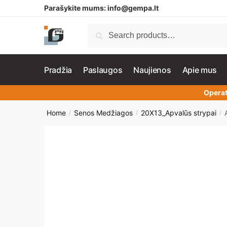
Parašykite mums:
info@gempa.lt
Search
Pradžia
Paslaugos
Naujienos
Apie mus
Operat
Home
Senos Medžiagos
20X13_Apvalūs strypai
/
/
/