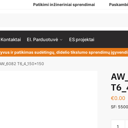
Patikimi inžineriniai sprendimai
Paskambi
Kontaktai
El. Parduotuvė
ES projektai
yvus ir patikimas sudėtingų, didelio tikslumo sprendimų įgyven
AW_6082 T6_4_150x150
AW_
T6_
€
0.00
SF: 550