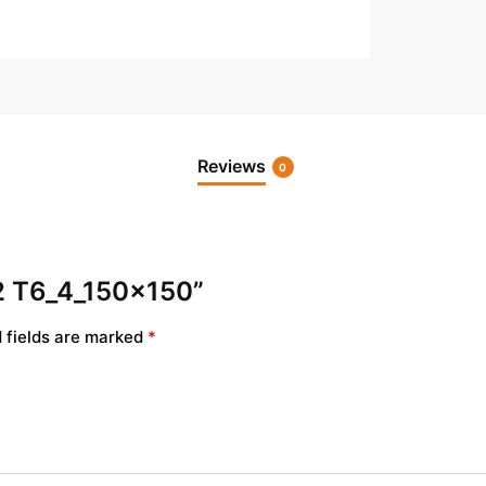
Reviews
0
82 T6_4_150x150”
 fields are marked
*