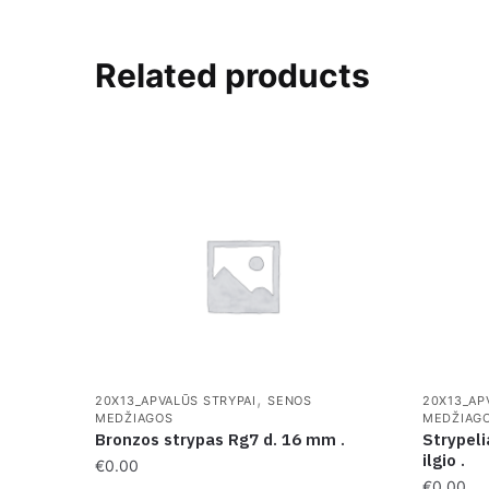
Related products
,
20X13_APVALŪS STRYPAI
SENOS
20X13_AP
MEDŽIAGOS
MEDŽIAG
Bronzos strypas Rg7 d. 16 mm .
Strypel
ilgio .
€
0.00
€
0.00