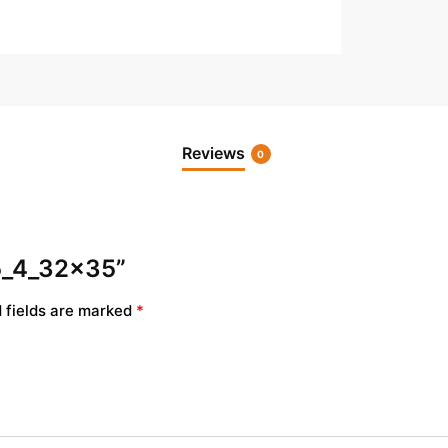
Reviews
0
75_4_32x35”
 fields are marked
*