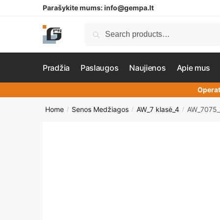
Parašykite mums:
info@gempa.lt
Search
Pradžia
Paslaugos
Naujienos
Apie mus
Operat
Home
Senos Medžiagos
AW_7 klasė_4
AW_7075_
/
/
/