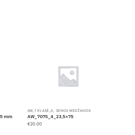
,
S
AW_7 KLASĖ_4
SENOS MEDŽIAGOS
×45 mm
AW_7075_4_23,5×75
€
20.00