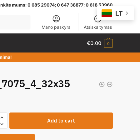
nkite mums:
0 685 29074;
0 647 38877; 0 618 53960
LT
Mano paskyra
Atsiskaitymas
€
0.00
0
dinima!
7075_4_32x35
0
Add to cart