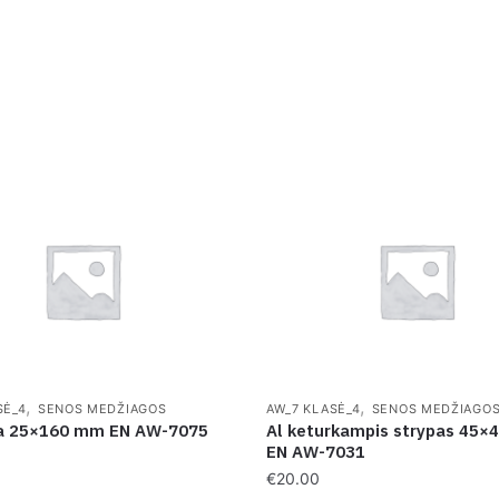
,
,
SĖ_4
SENOS MEDŽIAGOS
AW_7 KLASĖ_4
SENOS MEDŽIAGO
ta 25×160 mm EN AW-7075
Al keturkampis strypas 45
EN AW-7031
€
20.00