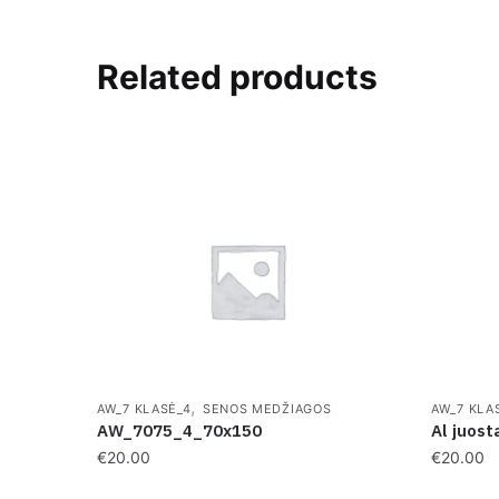
Related products
,
AW_7 KLASĖ_4
SENOS MEDŽIAGOS
AW_7 KLA
AW_7075_4_70x150
Al juos
€
20.00
€
20.00