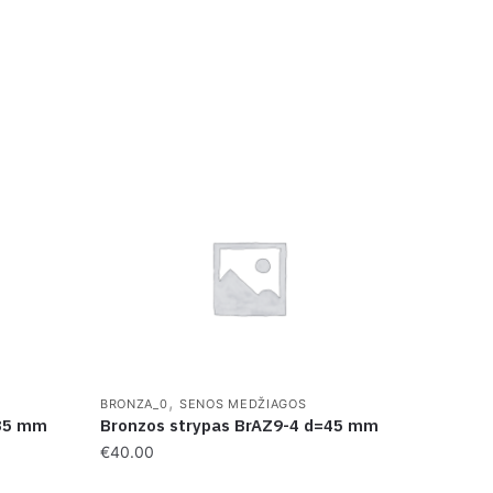
,
BRONZA_0
SENOS MEDŽIAGOS
=35 mm
Bronzos strypas BrAZ9-4 d=45 mm
€
40.00