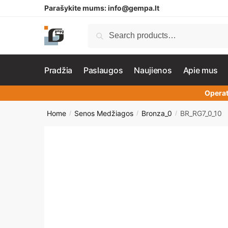
Parašykite mums:
info@gempa.lt
Search
Pradžia
Paslaugos
Naujienos
Apie mus
Operat
Home
Senos Medžiagos
Bronza_0
BR_RG7_0_10
/
/
/