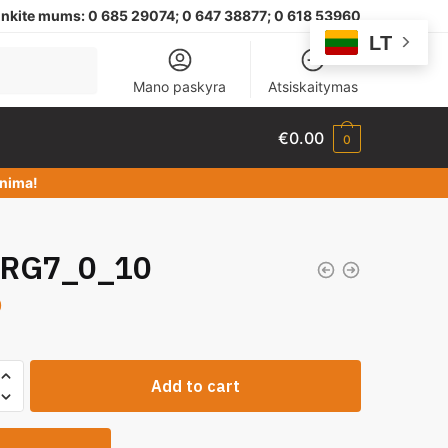
nkite mums:
0 685 29074;
0 647 38877; 0 618 53960
LT
Mano paskyra
Atsiskaitymas
€
0.00
0
dinima!
RG7_0_10
0
Add to cart