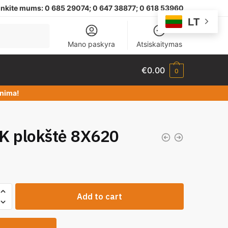
nkite mums:
0 685 29074;
0 647 38877; 0 618 53960
LT
Mano paskyra
Atsiskaitymas
€
0.00
0
dinima!
K plokštė 8X620
Add to cart