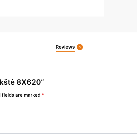
Reviews
0
lokštė 8X620”
 fields are marked
*