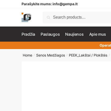
Parašykite mums:
info@gempa.lt
Search
Pradžia
Paslaugos
Naujienos
Apie mus
Operat
Home
Senos Medžiagos
PEEK_Lakštai / Plokštės
/
/
/