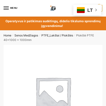
MENU
0
LT
Operatyvus ir patikimas sudėtingų, didelio tikslumo sprendimų
įgyvendinima!
Home
Senos Medžiagos
PTFE_Lakštai / Plokštės
Plokštė PTFE
/
/
/
40×1000 x 1000mm