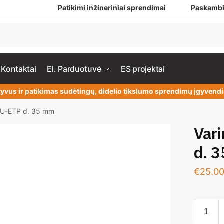
Patikimi inžineriniai sprendimai
Paskambi
Kontaktai
El. Parduotuvė
ES projektai
yvus ir patikimas sudėtingų, didelio tikslumo sprendimų įgyven
 CU-ETP d. 35 mm
Vari
d. 
€
25.0