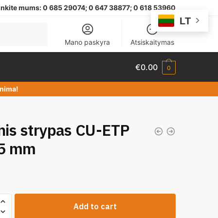
nkite mums:
0 685 29074;
0 647 38877; 0 618 53960
LT
Mano paskyra
Atsiskaitymas
€
0.00
0
dinima!
nis strypas CU-ETP
35 mm
0
Add to cart