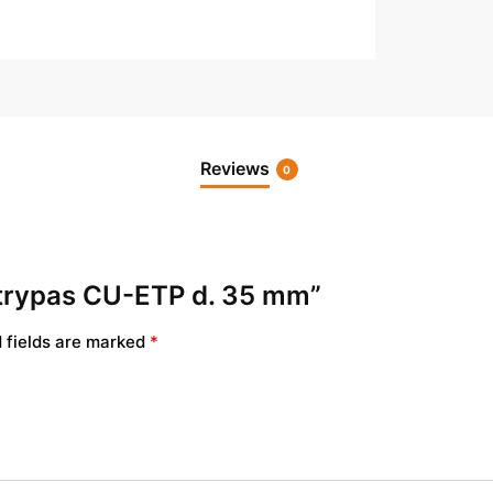
Reviews
0
s strypas CU-ETP d. 35 mm”
 fields are marked
*