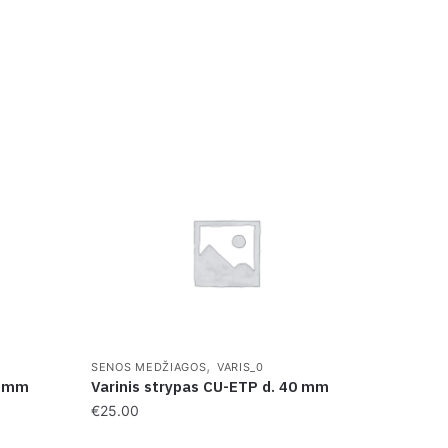
,
SENOS MEDŽIAGOS
VARIS_0
5 mm
Varinis strypas CU-ETP d. 40 mm
€
25.00