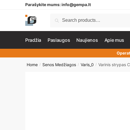
Parašykite mums:
info@gempa.lt
Search
Pradžia
Paslaugos
Naujienos
Apie mus
Operat
Home
Senos Medžiagos
Varis_0
Varinis strypas
/
/
/