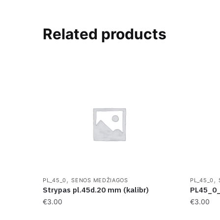
Related products
,
,
PL_45_0
SENOS MEDŽIAGOS
PL_45_0
Strypas pl.45d.20 mm (kalibr)
PL45_0
€
3.00
€
3.00