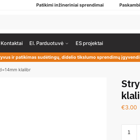
Patikimi inžineriniai sprendimai
Paskambi
Kontaktai
El. Parduotuvė
ES projektai
yvus ir patikimas sudėtingų, didelio tikslumo sprendimų įgyven
 d=14mm klalibr
Str
klal
€
3.00