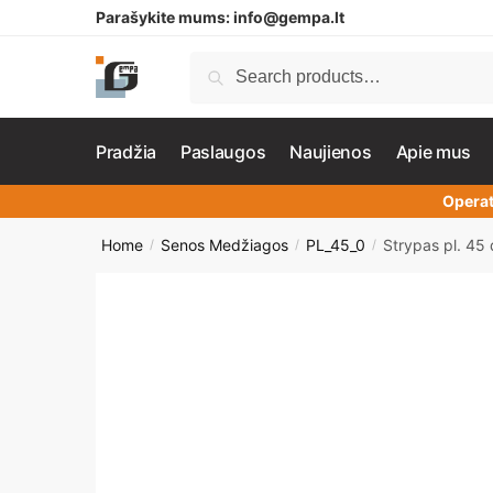
Parašykite mums:
info@gempa.lt
Search
Pradžia
Paslaugos
Naujienos
Apie mus
Operat
Home
Senos Medžiagos
PL_45_0
Strypas pl. 45
/
/
/