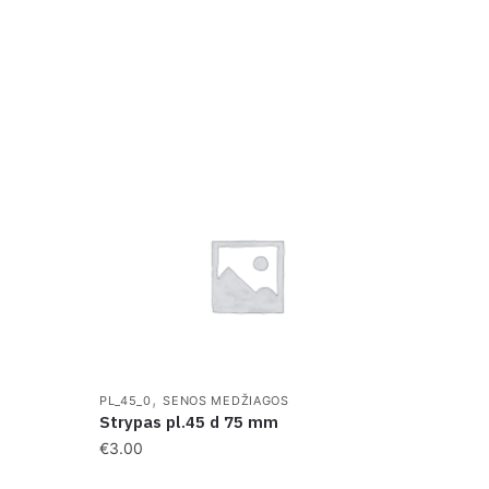
,
PL_45_0
SENOS MEDŽIAGOS
Strypas pl.45 d 75 mm
€
3.00