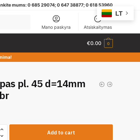
nkite mums:
0 685 29074;
0 647 38877; 0 618 53960
LT
Mano paskyra
Atsiskaitymas
€
0.00
0
dinima!
ypas pl. 45 d=14mm
ibr
Add to cart